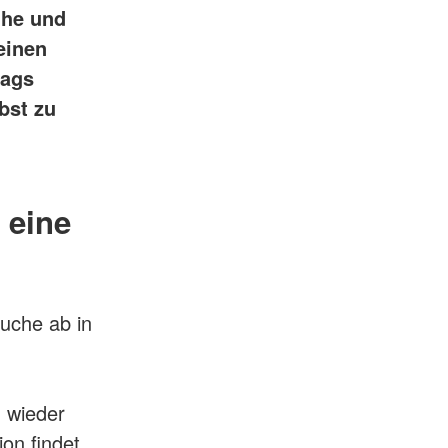
uhe und
einen
tags
bst zu
 eine
auche ab in
 wieder
on findet