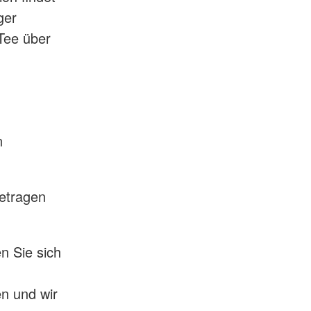
ger
Tee über
n
betragen
n Sie sich
en und wir