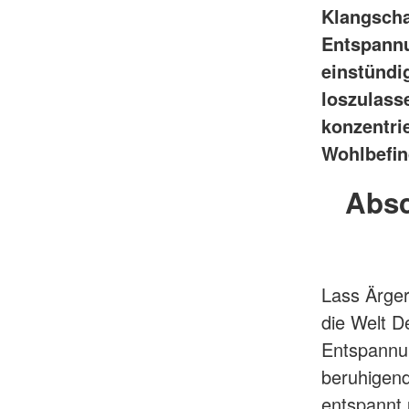
Klangscha
Entspannu
einstündi
loszulass
konzentri
Wohlbefin
Absc
Lass Ärger
die Welt D
Entspannun
beruhigend
entspannt 