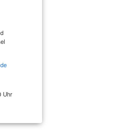
nd
el
)de
0 Uhr