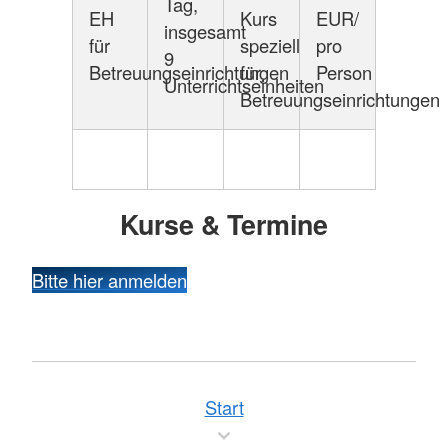
Tag,
EH
Kurs
EUR/
insgesamt
für
speziell
pro
9
Betreuungseinrichtungen
für
Person
Unterrichtseinheiten
Betreuungseinrichtungen
Kurse & Termine
Bitte hier anmelden
Start