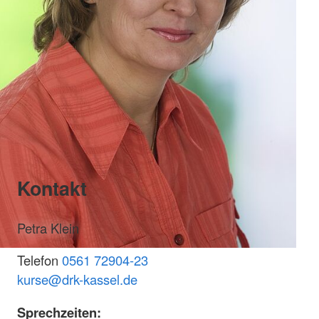
Kontakt
Petra Klein
Telefon
0561 72904-23
k
urse@drk-kassel.de
Sprechzeiten: