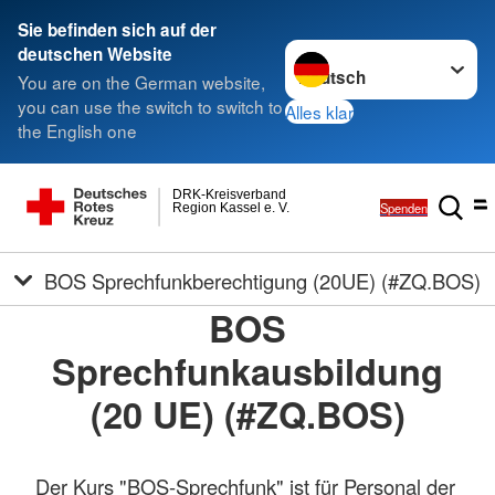
Sie befinden sich auf der
Sprache wechseln zu
deutschen Website
You are on the German website,
you can use the switch to switch to
Alles klar
the English one
DRK-Kreisverband
Spenden
Region Kassel e. V.
BOS Sprechfunkberechtigung (20UE) (#ZQ.BOS)
BOS
Sprechfunkausbildung
(20 UE) (#ZQ.BOS)
Der Kurs "BOS-Sprechfunk" ist für Personal der