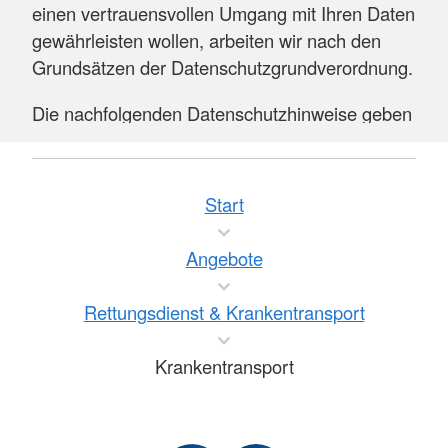
einen vertrauensvollen Umgang mit Ihren Daten
gewährleisten wollen, arbeiten wir nach den
Grundsätzen der Datenschutzgrundverordnung.
Die nachfolgenden Datenschutzhinweise geben
Ihnen einen Überblick über die Erhebung Ihrer
Daten:
Start
zu den Datenschutzhinweisen
Für den Bereich Rettungsdienst und
Angebote
Krankentransport haben wir eine
Verfahrensanweisung erstellt, die auch die
Rettungsdienst & Krankentransport
Aufklärung über die Verwendung Ihrer Daten
bei einem Notfalleinsatz und bei einem
Krankentransport
Krankentransport sicherstellt.
Dabei gelten zwei unterschiedliche Verfahren,