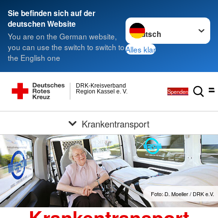
Sie befinden sich auf der
Sprache wechseln zu
deutschen Website
You are on the German website,
you can use the switch to switch to
Alles klar
the English one
DRK-Kreisverband
Spenden
Region Kassel e. V.
Krankentransport
Foto: D. Moeller / DRK e.V.
Krankentransport