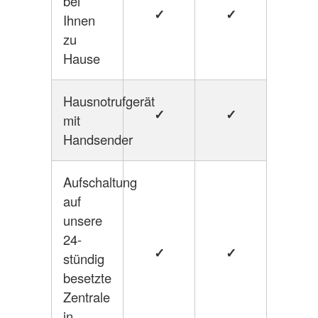
bei
✓
✓
Ihnen
zu
Hause
Hausnotrufgerät
✓
✓
mit
Handsender
Aufschaltung
auf
unsere
24-
✓
✓
stündig
besetzte
Zentrale
in