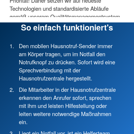
Priorität! Daher setzen wir auf neueste
Technologien und standardisierte Abläufe
gemäß unserem Qualitätsmanagementsystem.
Dazu gehört auch die Aus- und Fortbildung
So einfach funktioniert's
unserer Mitarbeitenden zum Sanitäter/
Rettungssanitäter, im Bereich Hygiene,
Den mobilen Hausnotruf-Sender immer
Datenschutz, in der Hausnotruf-
am Körper tragen, um im Notfall den
Anschlusstechnik, Kommunikation,
Notrufknopf zu drücken. Sofort wird eine
Notrufabfrage und Telefonreanimation.
Sprechverbindung mit der
Hausnotrufzentrale hergestellt.
Neben der Qualität ist es uns ein wichtiges
Anliegen, für jeden Kunden eine passende und
Die Mitarbeiter in der Hausnotrufzentrale
bedarfsorientierte Lösung zu finden. Sprechen
erkennen den Anrufer sofort, sprechen
Sie uns an und lassen Sie sich von uns
mit ihm und leisten Hilfestellung oder
persönlich beraten!
leiten weitere notwendige Maßnahmen
ein.
Unser Know-how ist gefragt: Das DRK Kassel
stellt Personal für Expertengremien auf
Liegt ein Notfall vor, ist ein Helferteam