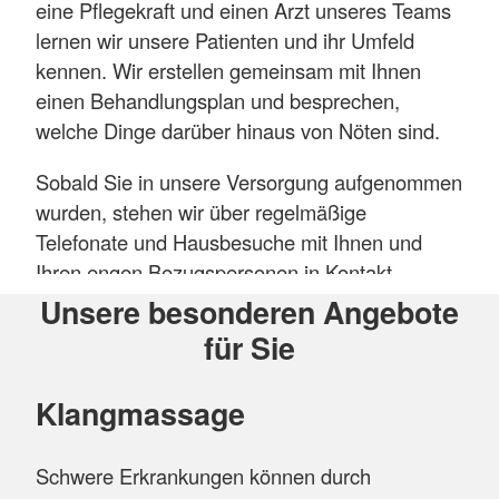
eine Pflegekraft und einen Arzt unseres Teams
lernen wir unsere Patienten und ihr Umfeld
kennen. Wir erstellen gemeinsam mit Ihnen
einen Behandlungsplan und besprechen,
welche Dinge darüber hinaus von Nöten sind.
Sobald Sie in unsere Versorgung aufgenommen
wurden, stehen wir über regelmäßige
Telefonate und Hausbesuche mit Ihnen und
Ihren engen Bezugspersonen in Kontakt.
Sollten akute Probleme auftreten, sind wir 24
Unsere besonderen Angebote
Stunden über unsere Notfall-Nummer für Sie
für Sie
erreichbar.
Klangmassage
Wir sehen es als unsere Hauptaufgabe an, Sie
in Ihrer vertrauten Umgebung medizinisch und
menschlich optimal zu unterstützen um Ihnen
Schwere Erkrankungen können durch