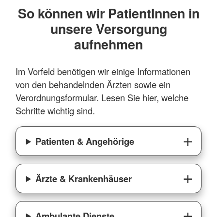
So können wir PatientInnen in
kennen wir uns bereits und sind gemeinsam
Sprachen
gewappnet für Zeiten mit mehr
unsere Versorgung
Unterstützungsbedarf.
aufnehmen
Deutsch
Mehr anzeigen
Englisch
Im Vorfeld benötigen wir einige Informationen
Türkisch
von den behandelnden Ärzten sowie ein
Verordnungsformular. Lesen Sie hier, welche
Russisch
Schritte wichtig sind.
Mehr anzeigen
Patienten & Angehörige
Ärzte & Krankenhäuser
Ambulante Dienste