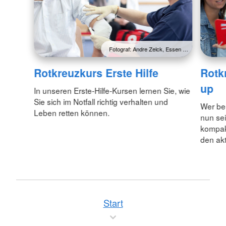
Fotograf: Andre Zelck, Essen …
Rotkreuzkurs Erste Hilfe
Rotk
up
In unseren Erste-Hilfe-Kursen lernen Sie, wie
Sie sich im Notfall richtig verhalten und
Wer be
Leben retten können.
nun sei
kompak
den akt
Start