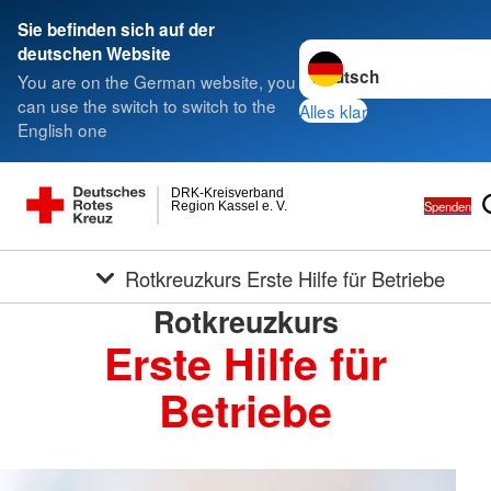
Sie befinden sich auf der
Sprache wechseln zu
deutschen Website
You are on the German website, you
can use the switch to switch to the
Alles klar
English one
DRK-Kreisverband
Spenden
Region Kassel e. V.
Rotkreuzkurs Erste Hilfe für Betriebe
Rotkreuzkurs
Erste Hilfe für
Betriebe