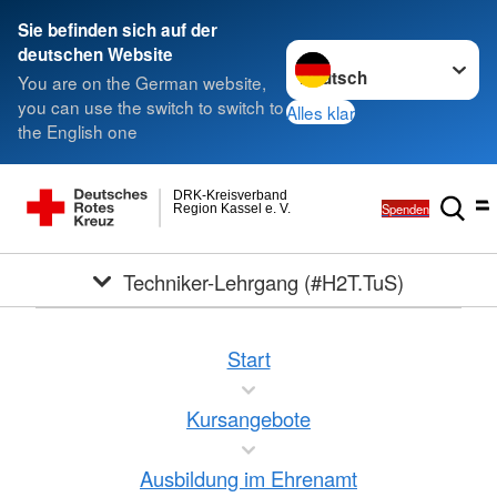
Sie befinden sich auf der
Sprache wechseln zu
deutschen Website
You are on the German website,
you can use the switch to switch to
Alles klar
the English one
DRK-Kreisverband
Spenden
Region Kassel e. V.
Techniker-Lehrgang (#H2T.TuS)
Start
Kursangebote
Ausbildung im Ehrenamt