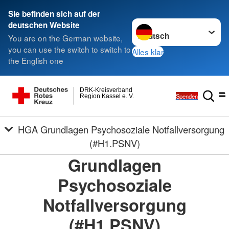
Sie befinden sich auf der
Sprache wechseln zu
deutschen Website
You are on the German website,
you can use the switch to switch to
Alles klar
the English one
DRK-Kreisverband
Spenden
Region Kassel e. V.
HGA Grundlagen Psychosoziale Notfallversorgung
(#H1.PSNV)
Grundlagen
Psychosoziale
Notfallversorgung
(#H1.PSNV)