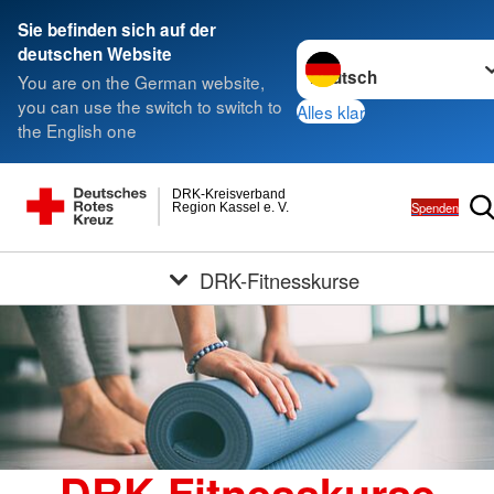
Sie befinden sich auf der
Sprache wechseln zu
deutschen Website
You are on the German website,
you can use the switch to switch to
Alles klar
the English one
DRK-Kreisverband
Spenden
Region Kassel e. V.
DRK-Fitnesskurse
DRK-Fitnesskurse