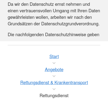
Da wir den Datenschutz ernst nehmen und
einen vertrauensvollen Umgang mit Ihren Daten
gewährleisten wollen, arbeiten wir nach den
Grundsätzen der Datenschutzgrundverordnung.
Die nachfolgenden Datenschutzhinweise geben
Ihnen einen Überblick über die Erhebung Ihrer
Daten:
Start
zu den Datenschutzhinweisen
Angebote
Für den Bereich Rettungsdienst und
Krankentransport haben wir eine
Rettungsdienst & Krankentransport
Verfahrensanweisung erstellt, die auch die
Aufklärung über die Verwendung Ihrer Daten
Rettungsdienst
bei einem Notfalleinsatz und bei einem
Krankentransport sicherstellt.