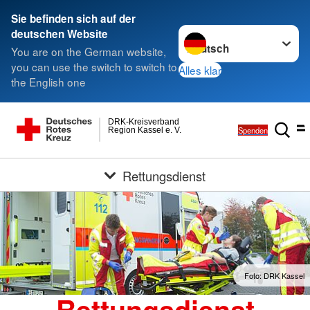
Sie befinden sich auf der
Sprache wechseln zu
deutschen Website
You are on the German website,
you can use the switch to switch to
Alles klar
the English one
DRK-Kreisverband
Spenden
Region Kassel e. V.
Rettungsdienst
Foto: DRK Kassel
Rettungsdienst