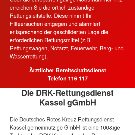
erreichen Sie die örtlich zuständige
Rettungsleitstelle. Diese nimmt Ihr
Hilfeersuchen entgegen und alarmiert
entsprechend der geschilderten Lage die
erforderlichen Rettungsmittel (z.B.
Rettungswagen, Notarzt, Feuerwehr, Berg- und
Wasserrettung).
Ärztlicher Bereitschaftsdienst
Telefon 116 117
Die DRK-Rettungsdienst
Kassel gGmbH
Die Deutsches Rotes Kreuz Rettungsdienst
Kassel gemeinnützige GmbH ist eine 100&ige