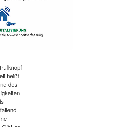
trufknopf
li heißt
and des
igkeiten
ls
fallend
ine
 Gibt es