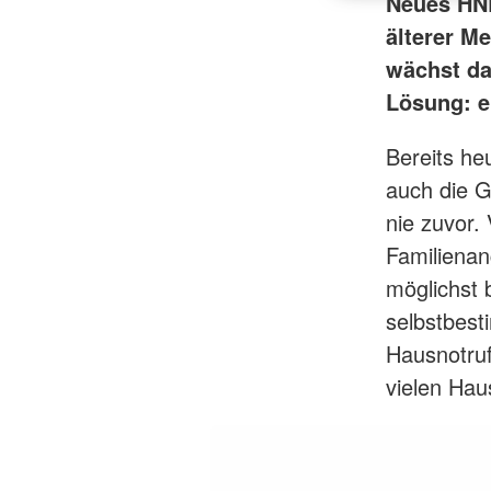
Neues HNR
älterer M
wächst da
Lösung: e
Bereits he
auch die G
nie zuvor.
Familienan
möglichst 
selbstbest
Hausnotruf,
vielen Hau