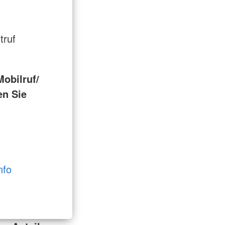
truf
obilruf/
en Sie
nfo