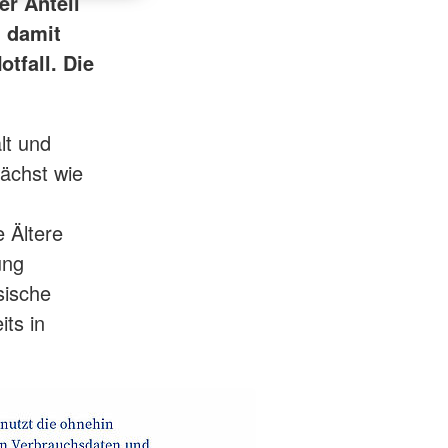
r Anteil
d damit
tfall. Die
lt und
ächst wie
 Ältere
ung
sische
its in