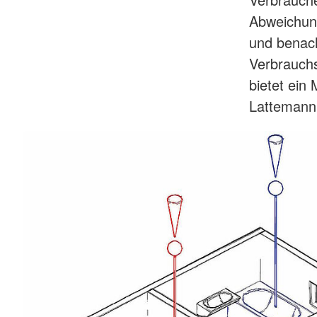
Abweichung
und benach
Verbrauch
bietet ein
Lattemann,