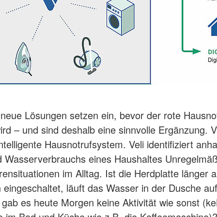
 neue Lösungen setzen ein, bevor der rote Hausno
ird – und sind deshalb eine sinnvolle Ergänzung. Ve
ntelligente Hausnotrufsystem. Veli identifiziert anh
d Wasserverbrauchs eines Haushaltes Unregelmäß
nsituationen im Alltag. Ist die Herdplatte länger a
 eingeschaltet, läuft das Wasser in der Dusche auf
 gab es heute Morgen keine Aktivität wie sonst (ke
 im Bad und Küche wie z.B. die Kaffeemaschine)?