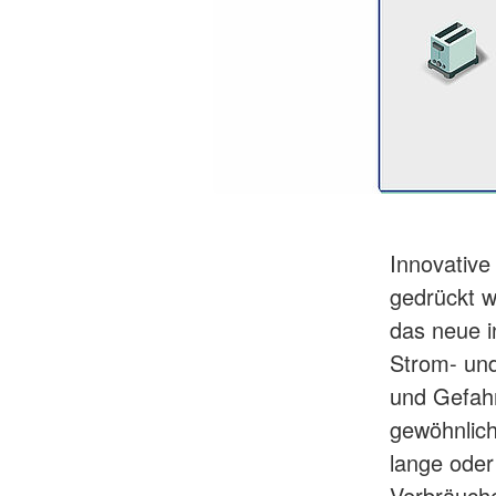
Innovative
gedrückt w
das neue i
Strom- un
und Gefahre
gewöhnlich
lange oder
Verbräuche