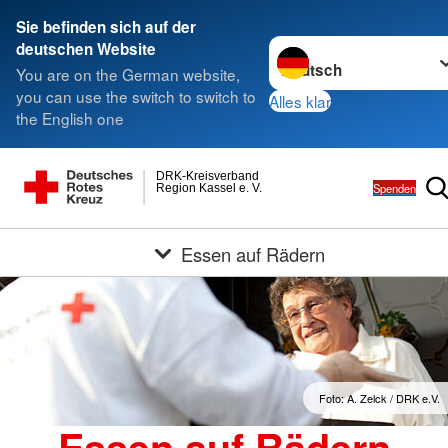
Sie befinden sich auf der
Sprache wechseln zu
deutschen Website
You are on the German website,
you can use the switch to switch to
Alles klar
the English one
DRK-Kreisverband
Spenden
Region Kassel e. V.
Essen auf Rädern
Foto: A. Zelck / DRK e.V.
Essen auf Rädern