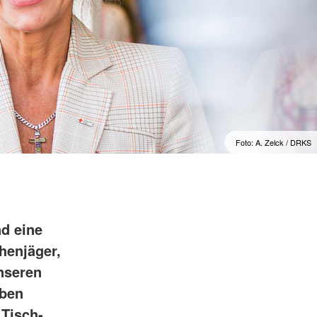
Foto: A. Zelck / DRKS
d eine
henjäger,
unseren
eben
Tisch-