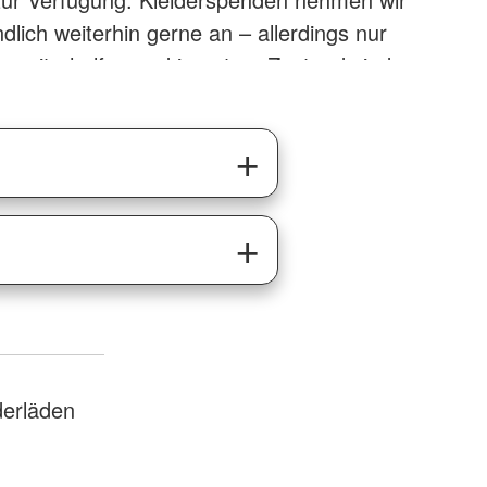
dlich weiterhin gerne an – allerdings nur
ch weiterhelfen und in gutem Zustand sind.
en
, tragfähige Damen‑, Herren‑ und
eise gebündelt)
lien wie Bettwäsche, Tischdecken,
er Gardinen
aschen, Hüte, Schals, Gürtel
derläden
und Bücher
 Container gehört