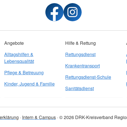
Verschmutzte,
Haushaltsgege
Müll wie Leben
Windeln
Angebote
Hilfe & Rettung
Bitte verpacken S
Alltagshilfen &
Rettungsdienst
Säcken, damit sie
Lebensqualität
Krankentransport
Container beschä
Pflege & Betreuung
Rettungsdienst-Schule
Abgabe von Spe
Kinder, Jugend & Familie
Sanitätsdienst
Kleiderspenden k
donnerstags abge
stehen ebenfalls 
serklärung
Intern & Campus
© 2026 DRK-Kreisverband Region
den DRK-Rettung