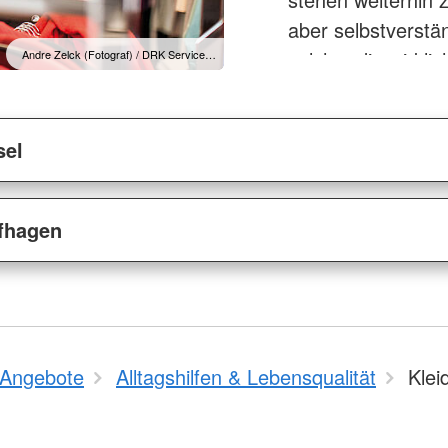
aber selbstverstän
solche, die wirkli
Andre Zelck (Fotograf) / DRK Service…
Was wir annehm
sel
Gut erhaltene
Kinderkleidung
fhagen
Schuhe (paarw
Haushaltstexti
Handtücher od
Accessoires, T
Angebote
Alltagshilfen & Lebensqualität
Klei
Kuscheltiere 
Was nicht in die