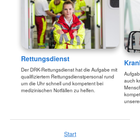
Rettungsdienst
Kran
Der DRK-Rettungsdienst hat die Aufgabe mit
Aufgab
qualifiziertem Rettungsdienstpersonal rund
auch kr
um die Uhr schnell und kompetent bei
Mensche
medizinischen Notfällen zu helfen.
kompet
unsere
Start