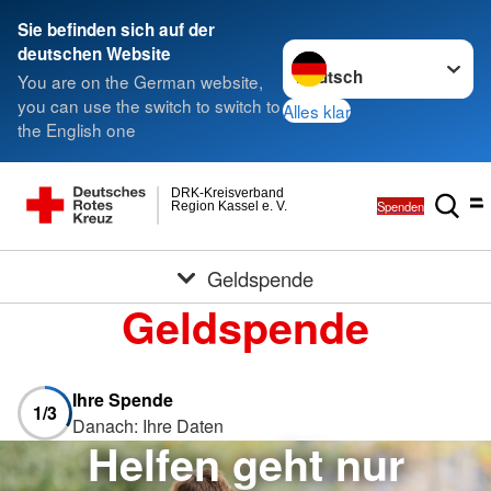
Sie befinden sich auf der
Sprache wechseln zu
deutschen Website
You are on the German website,
you can use the switch to switch to
Alles klar
the English one
DRK-Kreisverband
Spenden
Region Kassel e. V.
Geldspende
Geldspende
Ihre Spende
1
/3
Danach: Ihre Daten
Helfen geht nur