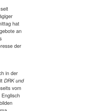
seit
ägiger
ittag hat
gebote an
s
eresse der
h in der
it
DRK und
bseits vom
 Englisch
bilden
ima.