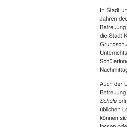
In Stadt u
Jahren deu
Betreuung 
die Stadt
Grundschul
Unterricht
Schülerinn
Nachmittag
Auch der D
Betreuung
Schule
bri
üblichen L
können sic
lassen ode