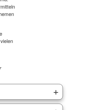
mitteln
themen
ie
vielen
r