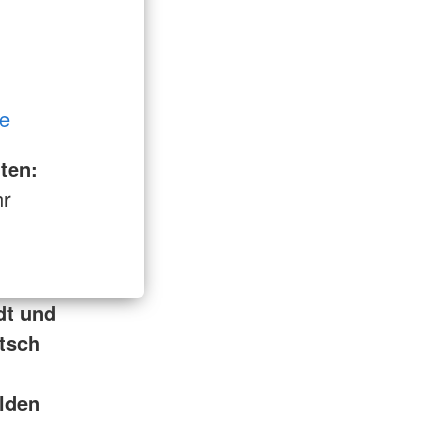
de
ten:
hr
dt und
tsch
ilden