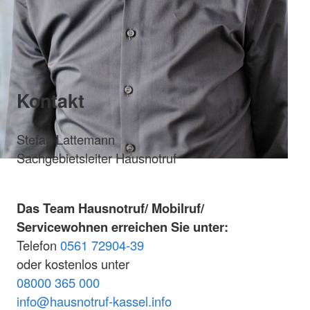
Kontakt
Stefan Lattemann
Sachgebietsleiter Hausnotruf
Das Team Hausnotruf/ Mobilruf/
Servicewohnen erreichen Sie unter:
Telefon
0561 72904-39
oder kostenlos unter
08000 365 000
i
nfo@hausnotruf-kassel.info