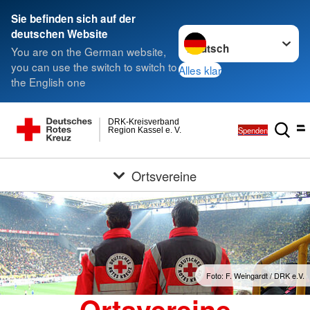
Sie befinden sich auf der
Sprache wechseln zu
deutschen Website
You are on the German website,
you can use the switch to switch to
Alles klar
the English one
DRK-Kreisverband
Spenden
Region Kassel e. V.
Ortsvereine
Foto: F. Weingardt / DRK e.V.
Ortsvereine