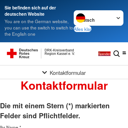
Sie befinden sich auf der
Sprache wechseln zu
deutschen Website
You are on the German website,
you can use the switch to switch to
Alles klar
the English one
DRK-Kreisverband
Spenden
Region Kassel e. V.
Kontaktformular
Kontaktformular
Die mit einem Stern (*) markierten
Felder sind Pflichtfelder.
Ihr Name
*