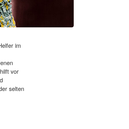
Helfer im
ffenen
ilft vor
nd
der selten