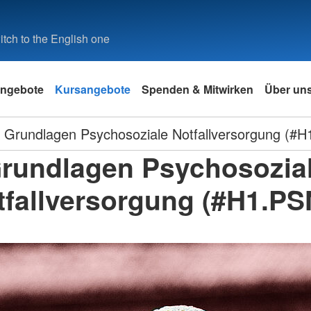
tch to the English one
ngebote
Kursangebote
Spenden & Mitwirken
Über un
Grundlagen Psychosoziale Notfallversorgung (#
rundlagen Psychosozia
tfallversorgung (#H1.PS