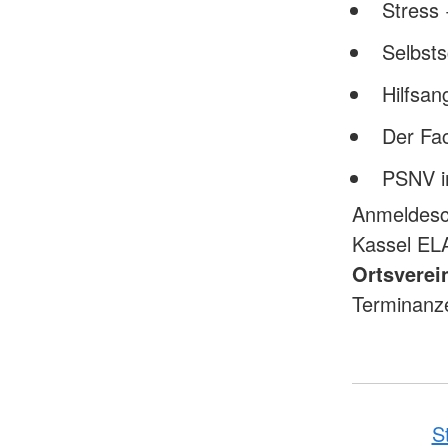
Stress
Selbst
Hilfsa
Der Fa
PSNV i
Anmeldesc
Kassel E
Ortsverei
Terminanz
S