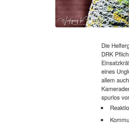
Die Helfer
DRK Pflich
Einsatzkräf
eines Ungl
allem auch
Kameraden 
spurlos v
Reaktio
Kommun