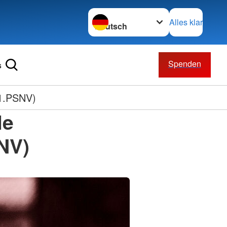
Sprache wechseln zu
Alles klar
Spenden
s
H1.PSNV)
le
NV)