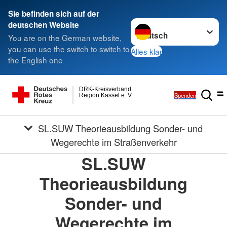
Sie befinden sich auf der
Sprache wechseln zu
deutschen Website
You are on the German website,
you can use the switch to switch to
Alles klar
the English one
DRK-Kreisverband
Spenden
Region Kassel e. V.
SL.SUW Theorieausbildung Sonder- und
Wegerechte im Straßenverkehr
SL.SUW
Theorieausbildung
Sonder- und
Wegerechte im