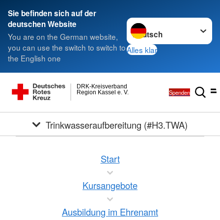
Sie befinden sich auf der
Sprache wechseln zu
deutschen Website
You are on the German website,
you can use the switch to switch to
Alles klar
the English one
DRK-Kreisverband
Spenden
Region Kassel e. V.
Trinkwasseraufbereitung (#H3.TWA)
Start
Kursangebote
Ausbildung im Ehrenamt