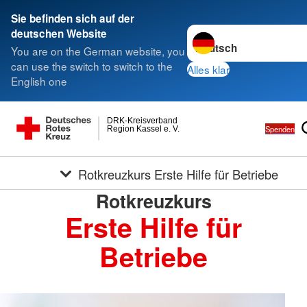
Sie befinden sich auf der
Sprache wechseln zu
deutschen Website
You are on the German website, you
can use the switch to switch to the
Alles klar
English one
DRK-Kreisverband
Spenden
Region Kassel e. V.
Rotkreuzkurs Erste Hilfe für Betriebe
Rotkreuzkurs
Erste Hilfe für
Betriebe