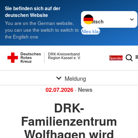
Sie befinden sich auf der
Sprache wechseln zu
deutschen Website
You are on the German website,
you can use the switch to switch to
Alles klar
the English one
DRK-Kreisverband
Spenden
Region Kassel e. V.
Meldung
02.07.2026
· News
DRK-
Familienzentrum
Wolfhagen wird