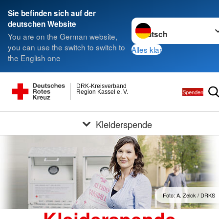
Sie befinden sich auf der
Sprache wechseln zu
deutschen Website
You are on the German website,
you can use the switch to switch to
Alles klar
the English one
DRK-Kreisverband
Spenden
Region Kassel e. V.
Kleiderspende
Foto: A. Zelck / DRKS