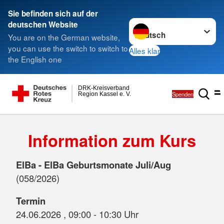
Sie befinden sich auf der
Sprache wechseln zu
deutschen Website
You are on the German website,
you can use the switch to switch to
Alles klar
the English one
DRK-Kreisverband
Spenden
Region Kassel e. V.
Information zum Kurs
ElBa - ElBa Geburtsmonate Juli/Aug
(058/2026)
Termin
24.06.2026 , 09:00 - 10:30 Uhr